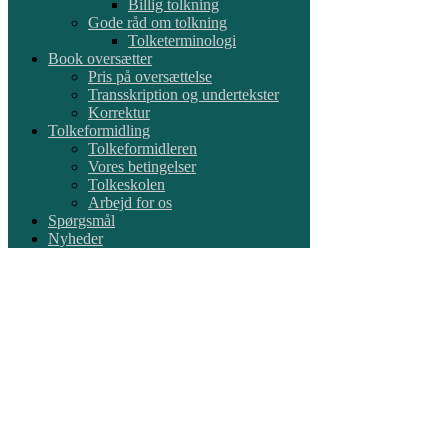
Billig tolkning
Gode råd om tolkning
Tolketerminologi
Book oversætter
Pris på oversættelse
Transskription og undertekster
Korrektur
Tolkeformidling
Tolkeformidleren
Vores betingelser
Tolkeskolen
Arbejd for os
Spørgsmål
Nyheder