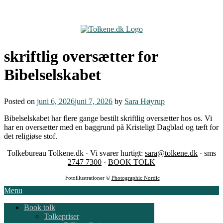
Skip
to
content
skriftlig oversætter for
Bibelselskabet
Posted on
juni 6, 2026
juni 7, 2026
by
Sara Høyrup
Bibelselskabet har flere gange bestilt skriftlig oversætter hos os. Vi
har en oversætter med en baggrund på Kristeligt Dagblad og tæft for
det religiøse stof.
Tolkebureau Tolkene.dk · Vi svarer hurtigt:
sara@tolkene.dk
· sms
2747 7300
·
BOOK TOLK
Fotoillustrationer ©
Photographic Nordic
Menu
Book tolk
Tolkepriser