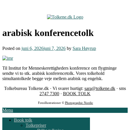
Skip
to
content
arabisk konferencetolk
Posted on
juni 6, 2026
juni 7, 2026
by
Sara Høyrup
Til Institut for Menneskerettigheders konference om flygtninge
sendte vi to stk. arabisk konferencetolk. Vores tolkehold
simultantolkede begge veje mellem arabisk og engelsk.
Tolkebureau Tolkene.dk · Vi svarer hurtigt:
sara@tolkene.dk
· sms
2747 7300
·
BOOK TOLK
Fotoillustrationer ©
Photographic Nordic
Menu
Book tolk
Tolkepriser