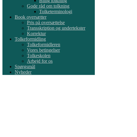
Billig tolkning
Gode råd om tolkning
Tolketerminologi
Book oversætter
Pris på oversættelse
Transskription og undertekster
Korrektur
Tolkeformidling
Tolkeformidleren
Vores betingelser
Tolkeskolen
Arbejd for os
Spørgsmål
Nyheder