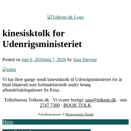
Skip
to
content
kinesisktolk for
Udenrigsministeriet
Posted on
juni 6, 2026
juni 7, 2026
by
Sara Høyrup
Vi har flere gange sendt kinesisktolk til Udenrigsministeriet for at
bistå bilateralt som forbindelsestolk under besøg
afhandelsdelegationer fra Kina.
Tolkebureau Tolkene.dk · Vi svarer hurtigt:
sara@tolkene.dk
· sms
2747 7300
·
BOOK TOLK
Fotoillustrationer ©
Photographic Nordic
Menu