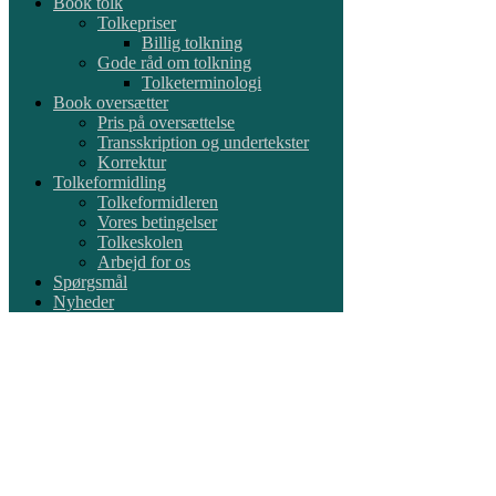
Book tolk
Tolkepriser
Billig tolkning
Gode råd om tolkning
Tolketerminologi
Book oversætter
Pris på oversættelse
Transskription og undertekster
Korrektur
Tolkeformidling
Tolkeformidleren
Vores betingelser
Tolkeskolen
Arbejd for os
Spørgsmål
Nyheder