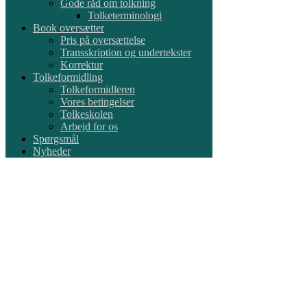
Gode råd om tolkning
Tolketerminologi
Book oversætter
Pris på oversættelse
Transskription og undertekster
Korrektur
Tolkeformidling
Tolkeformidleren
Vores betingelser
Tolkeskolen
Arbejd for os
Spørgsmål
Nyheder