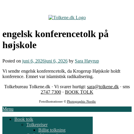
Skip
to
content
engelsk konferencetolk på
højskole
Posted on
juni 6, 2026
juni 6, 2026
by
Sara Høyrup
Vi sendte engelsk konferencetolk, da Krogerup Højskole holdt
konference. Emnet var islamistisk radikalisering.
Tolkebureau Tolkene.dk · Vi svarer hurtigt:
sara@tolkene.dk
· sms
2747 7300
·
BOOK TOLK
Fotoillustrationer ©
Photographic Nordic
Menu
Book tolk
Tolkepriser
Billig tolkning