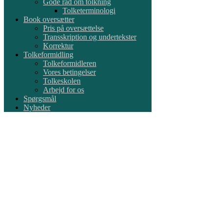
Gode råd om tolkning
Tolketerminologi
Book oversætter
Pris på oversættelse
Transskription og undertekster
Korrektur
Tolkeformidling
Tolkeformidleren
Vores betingelser
Tolkeskolen
Arbejd for os
Spørgsmål
Nyheder