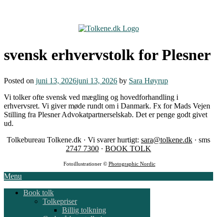
Skip
to
content
svensk erhvervstolk for Plesner
Posted on
juni 13, 2026
juni 13, 2026
by
Sara Høyrup
Vi tolker ofte svensk ved mægling og hovedforhandling i
erhvervsret. Vi giver møde rundt om i Danmark. Fx for Mads Vejen
Stilling fra Plesner Advokatpartnerselskab. Det er penge godt givet
ud.
Tolkebureau Tolkene.dk · Vi svarer hurtigt:
sara@tolkene.dk
· sms
2747 7300
·
BOOK TOLK
Fotoillustrationer ©
Photographic Nordic
Menu
Book tolk
Tolkepriser
Billig tolkning