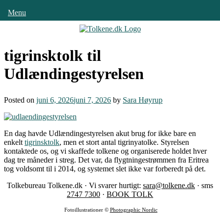
Menu
Skip
to
content
tigrinsktolk til
Udlændingestyrelsen
Posted on
juni 6, 2026
juni 7, 2026
by
Sara Høyrup
En dag havde Udlændingestyrelsen akut brug for ikke bare en
enkelt
tigrinsktolk
, men et stort antal tigrinyatolke. Styrelsen
kontaktede os, og vi skaffede tolkene og organiserede holdet hver
dag tre måneder i streg. Det var, da flygtningestrømmen fra Eritrea
tog voldsomt til i 2014, og systemet slet ikke var forberedt på det.
Tolkebureau Tolkene.dk · Vi svarer hurtigt:
sara@tolkene.dk
· sms
2747 7300
·
BOOK TOLK
Fotoillustrationer ©
Photographic Nordic