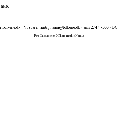
 help.
 Tolkene.dk · Vi svarer hurtigt:
sara@tolkene.dk
· sms
2747 7300
·
B
Fotoillustrationer ©
Photographic Nordic