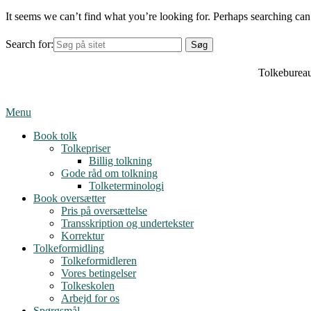
It seems we can’t find what you’re looking for. Perhaps searching can
Search for:
Tolkebureau
Menu
Book tolk
Tolkepriser
Billig tolkning
Gode råd om tolkning
Tolketerminologi
Book oversætter
Pris på oversættelse
Transskription og undertekster
Korrektur
Tolkeformidling
Tolkeformidleren
Vores betingelser
Tolkeskolen
Arbejd for os
Spørgsmål