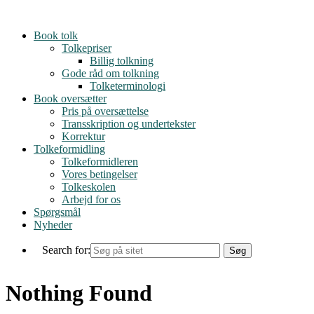
Skip
to
Book tolk
content
Tolkepriser
Billig tolkning
Gode råd om tolkning
Tolketerminologi
Book oversætter
Pris på oversættelse
Transskription og undertekster
Korrektur
Tolkeformidling
Tolkeformidleren
Vores betingelser
Tolkeskolen
Arbejd for os
Spørgsmål
Nyheder
Search for:
Nothing Found