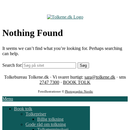
Skip
to
content
Nothing Found
It seems we can’t find what you’re looking for. Perhaps searching
can help.
Search for:
Tolkebureau Tolkene.dk · Vi svarer hurtigt:
sara@tolkene.dk
· sms
2747 7300
·
BOOK TOLK
Fotoillustrationer ©
Photographic Nordic
Menu
Book tolk
Tolkepriser
Billig tolkning
Gode råd om tolkning
Tolketerminologi