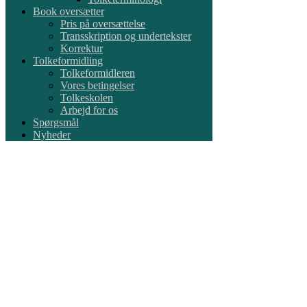
Book oversætter
Pris på oversættelse
Transskription og undertekster
Korrektur
Tolkeformidling
Tolkeformidleren
Vores betingelser
Tolkeskolen
Arbejd for os
Spørgsmål
Nyheder