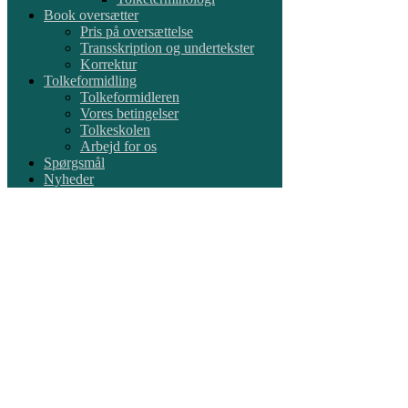
Book oversætter
Pris på oversættelse
Transskription og undertekster
Korrektur
Tolkeformidling
Tolkeformidleren
Vores betingelser
Tolkeskolen
Arbejd for os
Spørgsmål
Nyheder