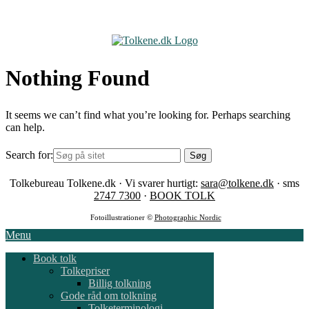
Skip
to
content
Nothing Found
It seems we can’t find what you’re looking for. Perhaps searching
can help.
Search for:
Tolkebureau Tolkene.dk · Vi svarer hurtigt:
sara@tolkene.dk
· sms
2747 7300
·
BOOK TOLK
Fotoillustrationer ©
Photographic Nordic
Menu
Book tolk
Tolkepriser
Billig tolkning
Gode råd om tolkning
Tolketerminologi