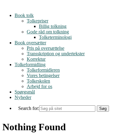
Skip
to
Book tolk
content
Tolkepriser
Billig tolkning
Gode råd om tolkning
Tolketerminologi
Book oversætter
Pris på oversættelse
Transskription og undertekster
Korrektur
Tolkeformidling
Tolkeformidleren
Vores betingelser
Tolkeskolen
Arbejd for os
Spørgsmål
Nyheder
Search for:
Nothing Found