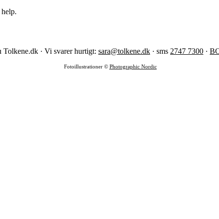
 help.
 Tolkene.dk · Vi svarer hurtigt:
sara@tolkene.dk
· sms
2747 7300
·
B
Fotoillustrationer ©
Photographic Nordic