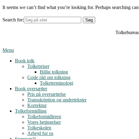
It seems we can’t find what you’re looking for. Perhaps searching can
Search for:
Tolkebureau
Menu
Book tolk
Tolkepriser
Billig tolkning
Gode råd om tolkning
Tolketerminologi
Book oversætter
Pris på oversættelse
Transskription og undertekster
Korrektur
Tolkeformidling
Tolkeformidleren
Vores betingelser
Tolkeskolen
Arbejd for os
Spørgsmål