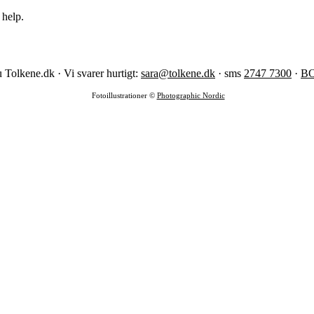
 help.
 Tolkene.dk · Vi svarer hurtigt:
sara@tolkene.dk
· sms
2747 7300
·
B
Fotoillustrationer ©
Photographic Nordic