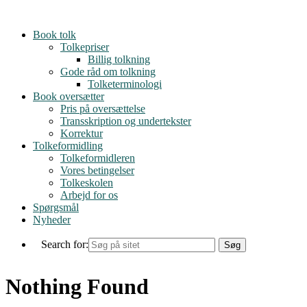
Skip
to
Book tolk
content
Tolkepriser
Billig tolkning
Gode råd om tolkning
Tolketerminologi
Book oversætter
Pris på oversættelse
Transskription og undertekster
Korrektur
Tolkeformidling
Tolkeformidleren
Vores betingelser
Tolkeskolen
Arbejd for os
Spørgsmål
Nyheder
Search for:
Nothing Found