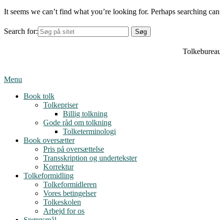
It seems we can’t find what you’re looking for. Perhaps searching can
Search for:
Tolkebureau
Menu
Book tolk
Tolkepriser
Billig tolkning
Gode råd om tolkning
Tolketerminologi
Book oversætter
Pris på oversættelse
Transskription og undertekster
Korrektur
Tolkeformidling
Tolkeformidleren
Vores betingelser
Tolkeskolen
Arbejd for os
Spørgsmål