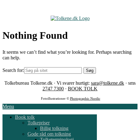
Skip
to
content
Nothing Found
It seems we can’t find what you’re looking for. Perhaps searching
can help.
Search for:
Tolkebureau Tolkene.dk · Vi svarer hurtigt:
sara@tolkene.dk
· sms
2747 7300
·
BOOK TOLK
Fotoillustrationer ©
Photographic Nordic
Menu
Book tolk
Tolkepriser
Billig tolkning
Gode råd om tolkning
Tolketerminologi