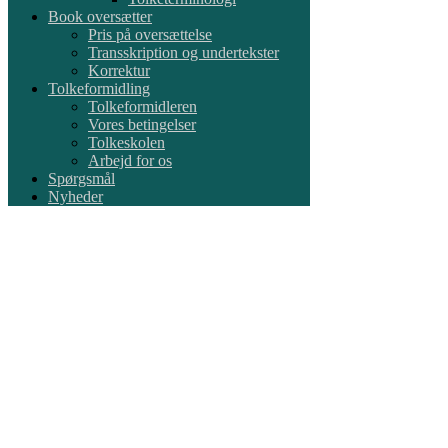
Book oversætter
Pris på oversættelse
Transskription og undertekster
Korrektur
Tolkeformidling
Tolkeformidleren
Vores betingelser
Tolkeskolen
Arbejd for os
Spørgsmål
Nyheder