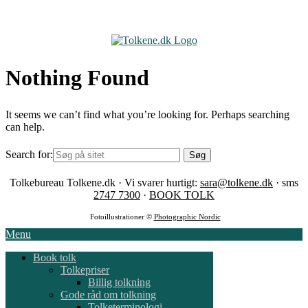
Skip
to
content
Nothing Found
It seems we can’t find what you’re looking for. Perhaps searching
can help.
Search for:
Tolkebureau Tolkene.dk · Vi svarer hurtigt:
sara@tolkene.dk
· sms
2747 7300
·
BOOK TOLK
Fotoillustrationer ©
Photographic Nordic
Menu
Book tolk
Tolkepriser
Billig tolkning
Gode råd om tolkning
Tolketerminologi