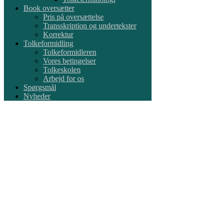
Book oversætter
Pris på oversættelse
Transskription og undertekster
Korrektur
Tolkeformidling
Tolkeformidleren
Vores betingelser
Tolkeskolen
Arbejd for os
Spørgsmål
Nyheder