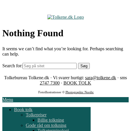
Skip
to
content
Nothing Found
It seems we can’t find what you’re looking for. Perhaps searching
can help.
Search for:
Tolkebureau Tolkene.dk · Vi svarer hurtigt:
sara@tolkene.dk
· sms
2747 7300
·
BOOK TOLK
Fotoillustrationer ©
Photographic Nordic
Menu
Book tolk
Tolkepriser
Billig tolkning
Gode råd om tolkning
Tolketerminologi