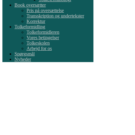
Book oversætter
Pris på oversættelse
Transskription og undertekster
Korrektur
Tolkeformidling
Tolkeformidleren
Vores betingelser
Tolkeskolen
Arbejd for os
Spørgsmål
Nyheder