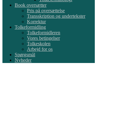
Book oversætter
Pris på oversættelse
Transskription og undertekster
Korrektur
Tolkeformidling
Tolkeformidleren
Vores betingelser
Tolkeskolen
Arbejd for os
Spørgsmål
Nyheder