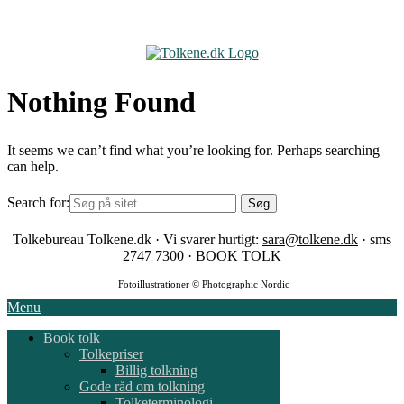
Skip
to
content
Nothing Found
It seems we can’t find what you’re looking for. Perhaps searching
can help.
Search for:
Tolkebureau Tolkene.dk · Vi svarer hurtigt:
sara@tolkene.dk
· sms
2747 7300
·
BOOK TOLK
Fotoillustrationer ©
Photographic Nordic
Menu
Book tolk
Tolkepriser
Billig tolkning
Gode råd om tolkning
Tolketerminologi