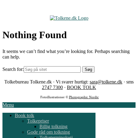
Skip
to
content
Nothing Found
It seems we can’t find what you’re looking for. Perhaps searching
can help.
Search for:
Tolkebureau Tolkene.dk · Vi svarer hurtigt:
sara@tolkene.dk
· sms
2747 7300
·
BOOK TOLK
Fotoillustrationer ©
Photographic Nordic
Menu
Book tolk
Tolkepriser
Billig tolkning
Gode råd om tolkning
Tolketerminologi