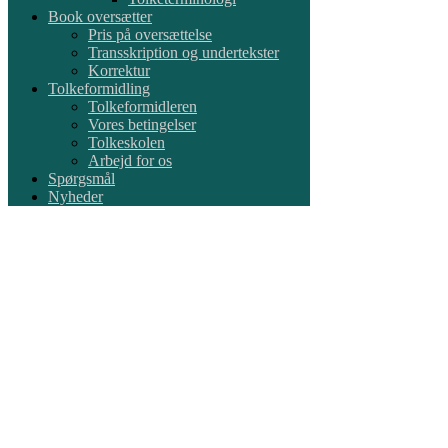
Book oversætter
Pris på oversættelse
Transskription og undertekster
Korrektur
Tolkeformidling
Tolkeformidleren
Vores betingelser
Tolkeskolen
Arbejd for os
Spørgsmål
Nyheder