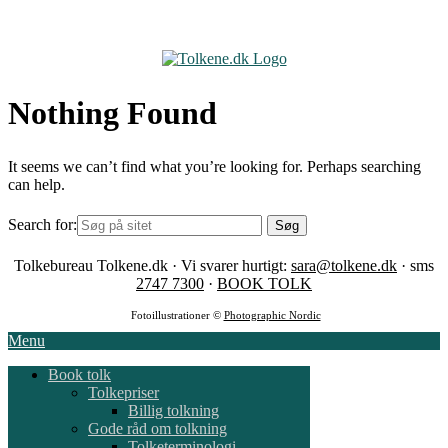
Skip
to
content
Nothing Found
It seems we can’t find what you’re looking for. Perhaps searching
can help.
Search for:
Tolkebureau Tolkene.dk · Vi svarer hurtigt:
sara@tolkene.dk
· sms
2747 7300
·
BOOK TOLK
Fotoillustrationer ©
Photographic Nordic
Menu
Book tolk
Tolkepriser
Billig tolkning
Gode råd om tolkning
Tolketerminologi