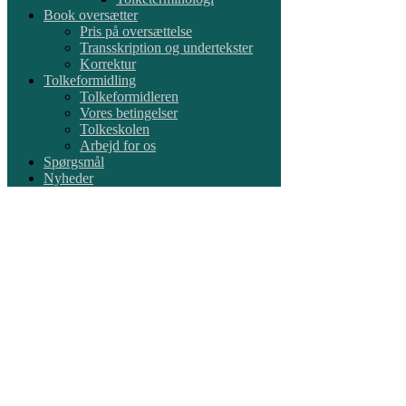
Book oversætter
Pris på oversættelse
Transskription og undertekster
Korrektur
Tolkeformidling
Tolkeformidleren
Vores betingelser
Tolkeskolen
Arbejd for os
Spørgsmål
Nyheder