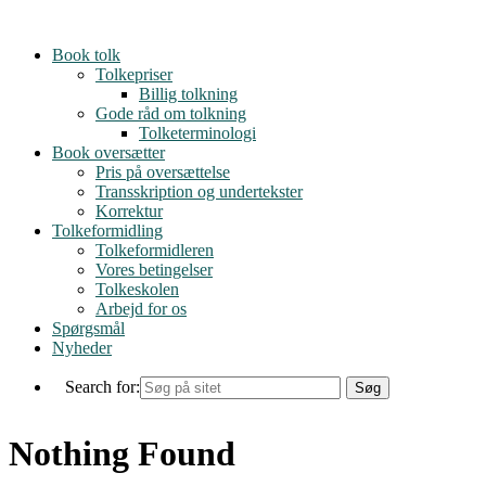
Skip
to
Book tolk
content
Tolkepriser
Billig tolkning
Gode råd om tolkning
Tolketerminologi
Book oversætter
Pris på oversættelse
Transskription og undertekster
Korrektur
Tolkeformidling
Tolkeformidleren
Vores betingelser
Tolkeskolen
Arbejd for os
Spørgsmål
Nyheder
Search for:
Nothing Found