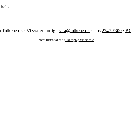
 help.
 Tolkene.dk · Vi svarer hurtigt:
sara@tolkene.dk
· sms
2747 7300
·
B
Fotoillustrationer ©
Photographic Nordic