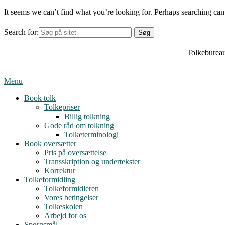
It seems we can’t find what you’re looking for. Perhaps searching can
Search for:
Tolkebureau
Menu
Book tolk
Tolkepriser
Billig tolkning
Gode råd om tolkning
Tolketerminologi
Book oversætter
Pris på oversættelse
Transskription og undertekster
Korrektur
Tolkeformidling
Tolkeformidleren
Vores betingelser
Tolkeskolen
Arbejd for os
Spørgsmål