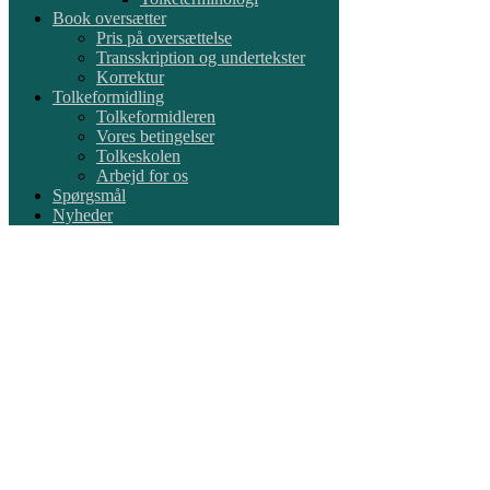
Book oversætter
Pris på oversættelse
Transskription og undertekster
Korrektur
Tolkeformidling
Tolkeformidleren
Vores betingelser
Tolkeskolen
Arbejd for os
Spørgsmål
Nyheder