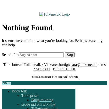
Skip
to
content
Nothing Found
It seems we can’t find what you’re looking for. Perhaps searching
can help.
Search for:
Tolkebureau Tolkene.dk · Vi svarer hurtigt:
sara@tolkene.dk
· sms
2747 7300
·
BOOK TOLK
Fotoillustrationer ©
Photographic Nordic
Menu
Book tolk
Tolkepriser
Billig tolkning
Gode råd om tolkning
Tolketerminologi