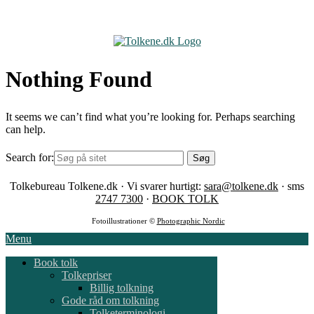
Skip
to
content
Nothing Found
It seems we can’t find what you’re looking for. Perhaps searching
can help.
Search for:
Tolkebureau Tolkene.dk · Vi svarer hurtigt:
sara@tolkene.dk
· sms
2747 7300
·
BOOK TOLK
Fotoillustrationer ©
Photographic Nordic
Menu
Book tolk
Tolkepriser
Billig tolkning
Gode råd om tolkning
Tolketerminologi