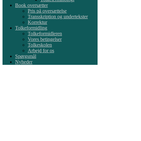
Book oversætter
Pris på oversættelse
Transskription og undertekster
Korrektur
Tolkeformidling
Tolkeformidleren
Vores betingelser
Tolkeskolen
Arbejd for os
Spørgsmål
Nyheder