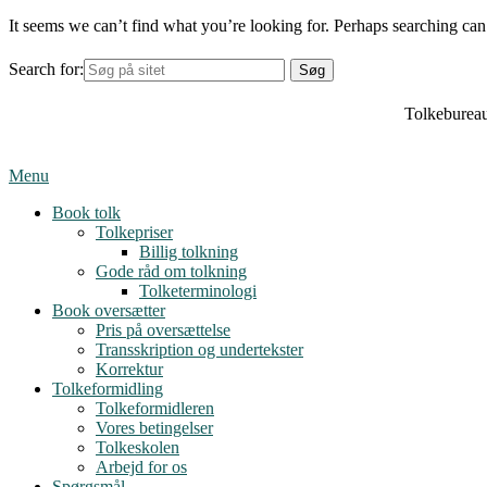
It seems we can’t find what you’re looking for. Perhaps searching can
Search for:
Tolkebureau
Menu
Book tolk
Tolkepriser
Billig tolkning
Gode råd om tolkning
Tolketerminologi
Book oversætter
Pris på oversættelse
Transskription og undertekster
Korrektur
Tolkeformidling
Tolkeformidleren
Vores betingelser
Tolkeskolen
Arbejd for os
Spørgsmål