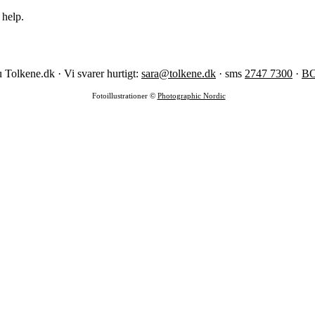
 help.
 Tolkene.dk · Vi svarer hurtigt:
sara@tolkene.dk
· sms
2747 7300
·
B
Fotoillustrationer ©
Photographic Nordic