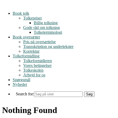
Skip
to
Book tolk
content
Tolkepriser
Billig tolkning
Gode råd om tolkning
Tolketerminologi
Book oversætter
Pris på oversættelse
Transskription og undertekster
Korrektur
Tolkeformidling
Tolkeformidleren
Vores betingelser
Tolkeskolen
Arbejd for os
Spørgsmål
Nyheder
Search for:
Nothing Found