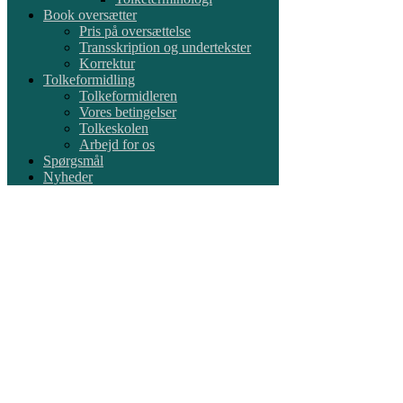
Book oversætter
Pris på oversættelse
Transskription og undertekster
Korrektur
Tolkeformidling
Tolkeformidleren
Vores betingelser
Tolkeskolen
Arbejd for os
Spørgsmål
Nyheder