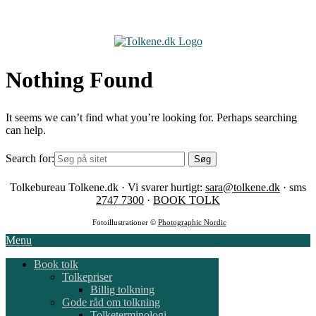
Skip
to
content
Nothing Found
It seems we can’t find what you’re looking for. Perhaps searching
can help.
Search for:
Tolkebureau Tolkene.dk · Vi svarer hurtigt:
sara@tolkene.dk
· sms
2747 7300
·
BOOK TOLK
Fotoillustrationer ©
Photographic Nordic
Menu
Book tolk
Tolkepriser
Billig tolkning
Gode råd om tolkning
Tolketerminologi