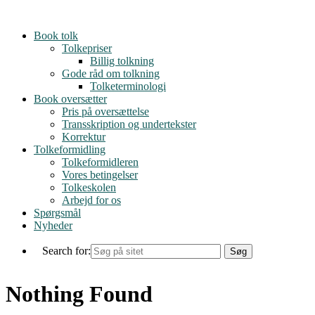
Skip
to
Book tolk
content
Tolkepriser
Billig tolkning
Gode råd om tolkning
Tolketerminologi
Book oversætter
Pris på oversættelse
Transskription og undertekster
Korrektur
Tolkeformidling
Tolkeformidleren
Vores betingelser
Tolkeskolen
Arbejd for os
Spørgsmål
Nyheder
Search for:
Nothing Found