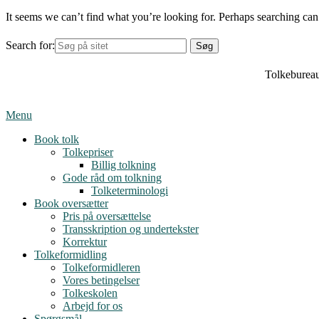
It seems we can’t find what you’re looking for. Perhaps searching can
Search for:
Tolkebureau
Menu
Book tolk
Tolkepriser
Billig tolkning
Gode råd om tolkning
Tolketerminologi
Book oversætter
Pris på oversættelse
Transskription og undertekster
Korrektur
Tolkeformidling
Tolkeformidleren
Vores betingelser
Tolkeskolen
Arbejd for os
Spørgsmål