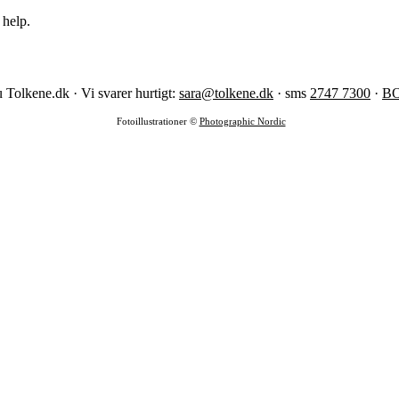
 help.
 Tolkene.dk · Vi svarer hurtigt:
sara@tolkene.dk
· sms
2747 7300
·
B
Fotoillustrationer ©
Photographic Nordic