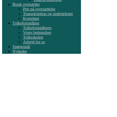
Book oversætter
Pris på oversættelse
Transskription og undertekster
Korrektur
Tolkeformidling
Tolkeformidleren
Vores betingelser
Tolkeskolen
Arbejd for os
Spørgsmål
Nyheder