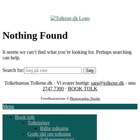
Skip
to
content
Nothing Found
It seems we can’t find what you’re looking for. Perhaps searching
can help.
Search for:
Tolkebureau Tolkene.dk · Vi svarer hurtigt:
sara@tolkene.dk
· sms
2747 7300
·
BOOK TOLK
Fotoillustrationer ©
Photographic Nordic
Menu
Book tolk
Tolkepriser
Billig tolkning
Gode råd om tolkning
Tolketerminologi