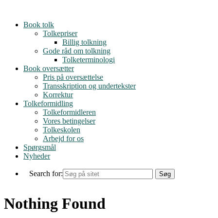
Skip
to
Book tolk
content
Tolkepriser
Billig tolkning
Gode råd om tolkning
Tolketerminologi
Book oversætter
Pris på oversættelse
Transskription og undertekster
Korrektur
Tolkeformidling
Tolkeformidleren
Vores betingelser
Tolkeskolen
Arbejd for os
Spørgsmål
Nyheder
Search for:
Nothing Found