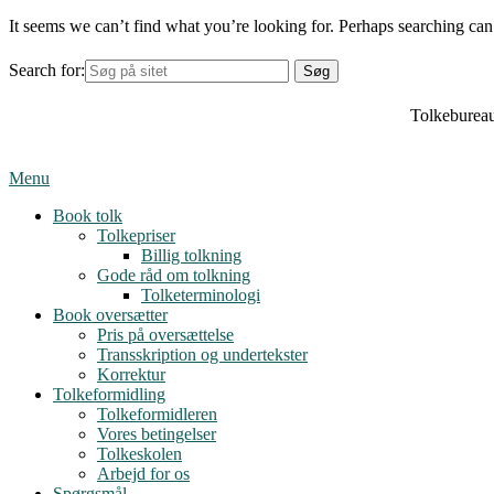
It seems we can’t find what you’re looking for. Perhaps searching can
Search for:
Tolkebureau
Menu
Book tolk
Tolkepriser
Billig tolkning
Gode råd om tolkning
Tolketerminologi
Book oversætter
Pris på oversættelse
Transskription og undertekster
Korrektur
Tolkeformidling
Tolkeformidleren
Vores betingelser
Tolkeskolen
Arbejd for os
Spørgsmål