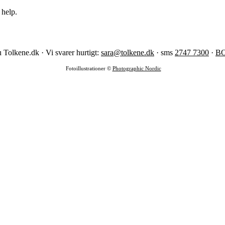
 help.
 Tolkene.dk · Vi svarer hurtigt:
sara@tolkene.dk
· sms
2747 7300
·
B
Fotoillustrationer ©
Photographic Nordic