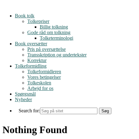
Skip
to
Book tolk
content
Tolkepriser
Billig tolkning
Gode råd om tolkning
Tolketerminologi
Book oversætter
Pris på oversættelse
Transskription og undertekster
Korrektur
Tolkeformidling
Tolkeformidleren
Vores betingelser
Tolkeskolen
Arbejd for os
Spørgsmål
Nyheder
Search for:
Nothing Found