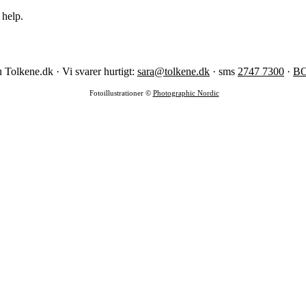
 help.
 Tolkene.dk · Vi svarer hurtigt:
sara@tolkene.dk
· sms
2747 7300
·
B
Fotoillustrationer ©
Photographic Nordic