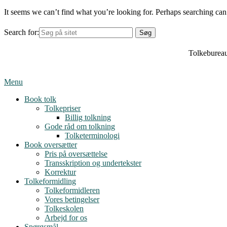
It seems we can’t find what you’re looking for. Perhaps searching can
Search for:
Tolkebureau
Menu
Book tolk
Tolkepriser
Billig tolkning
Gode råd om tolkning
Tolketerminologi
Book oversætter
Pris på oversættelse
Transskription og undertekster
Korrektur
Tolkeformidling
Tolkeformidleren
Vores betingelser
Tolkeskolen
Arbejd for os
Spørgsmål