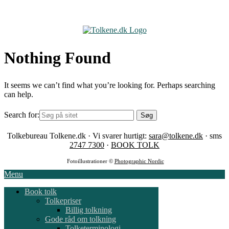
Skip
to
content
Nothing Found
It seems we can’t find what you’re looking for. Perhaps searching
can help.
Search for:
Tolkebureau Tolkene.dk · Vi svarer hurtigt:
sara@tolkene.dk
· sms
2747 7300
·
BOOK TOLK
Fotoillustrationer ©
Photographic Nordic
Menu
Book tolk
Tolkepriser
Billig tolkning
Gode råd om tolkning
Tolketerminologi