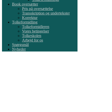
Book oversætter
Pris på oversættelse
Transskription og undertekster
Korrektur
Tolkeformidling
Tolkeformidleren
Vores betingelser
Tolkeskolen
Arbejd for os
Spørgsmål
Nyheder