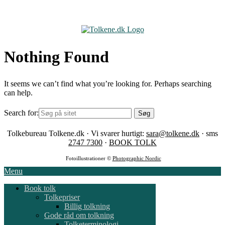
Skip
to
content
Nothing Found
It seems we can’t find what you’re looking for. Perhaps searching
can help.
Search for:
Tolkebureau Tolkene.dk · Vi svarer hurtigt:
sara@tolkene.dk
· sms
2747 7300
·
BOOK TOLK
Fotoillustrationer ©
Photographic Nordic
Menu
Book tolk
Tolkepriser
Billig tolkning
Gode råd om tolkning
Tolketerminologi