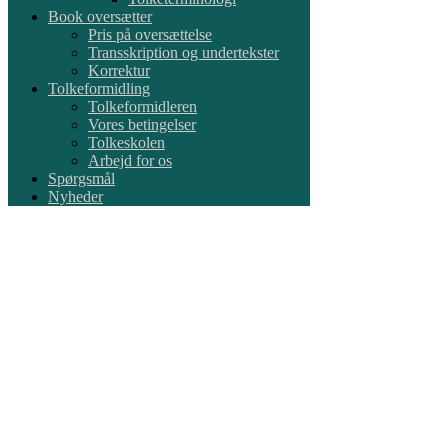
Book oversætter
Pris på oversættelse
Transskription og undertekster
Korrektur
Tolkeformidling
Tolkeformidleren
Vores betingelser
Tolkeskolen
Arbejd for os
Spørgsmål
Nyheder