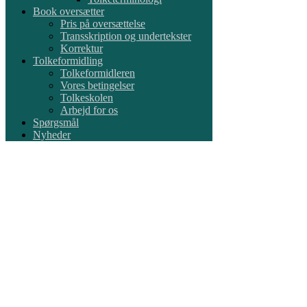
Book oversætter
Pris på oversættelse
Transskription og undertekster
Korrektur
Tolkeformidling
Tolkeformidleren
Vores betingelser
Tolkeskolen
Arbejd for os
Spørgsmål
Nyheder