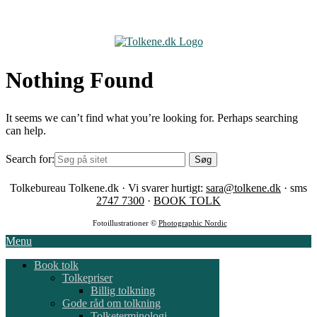
Skip
to
content
Nothing Found
It seems we can’t find what you’re looking for. Perhaps searching
can help.
Search for:
Tolkebureau Tolkene.dk · Vi svarer hurtigt:
sara@tolkene.dk
· sms
2747 7300
·
BOOK TOLK
Fotoillustrationer ©
Photographic Nordic
Menu
Book tolk
Tolkepriser
Billig tolkning
Gode råd om tolkning
Tolketerminologi