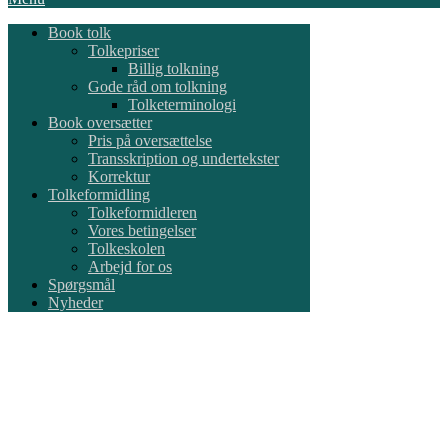
Book tolk
Tolkepriser
Billig tolkning
Gode råd om tolkning
Tolketerminologi
Book oversætter
Pris på oversættelse
Transskription og undertekster
Korrektur
Tolkeformidling
Tolkeformidleren
Vores betingelser
Tolkeskolen
Arbejd for os
Spørgsmål
Nyheder