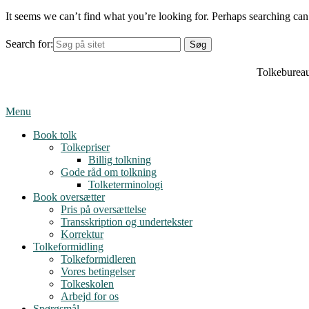
It seems we can’t find what you’re looking for. Perhaps searching can
Search for:
Tolkebureau
Menu
Book tolk
Tolkepriser
Billig tolkning
Gode råd om tolkning
Tolketerminologi
Book oversætter
Pris på oversættelse
Transskription og undertekster
Korrektur
Tolkeformidling
Tolkeformidleren
Vores betingelser
Tolkeskolen
Arbejd for os
Spørgsmål