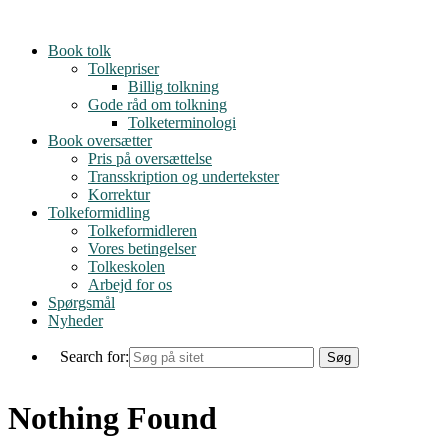
Skip
to
Book tolk
content
Tolkepriser
Billig tolkning
Gode råd om tolkning
Tolketerminologi
Book oversætter
Pris på oversættelse
Transskription og undertekster
Korrektur
Tolkeformidling
Tolkeformidleren
Vores betingelser
Tolkeskolen
Arbejd for os
Spørgsmål
Nyheder
Search for:
Nothing Found