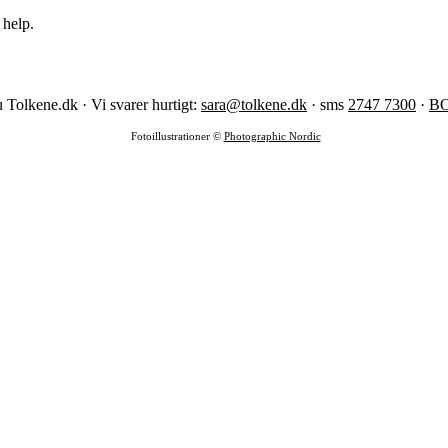
 help.
 Tolkene.dk · Vi svarer hurtigt:
sara@tolkene.dk
· sms
2747 7300
·
B
Fotoillustrationer ©
Photographic Nordic