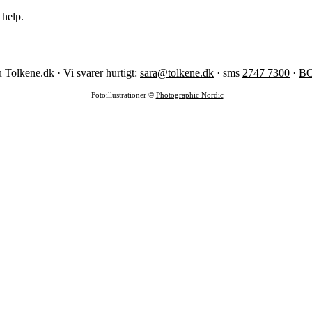
 help.
 Tolkene.dk · Vi svarer hurtigt:
sara@tolkene.dk
· sms
2747 7300
·
B
Fotoillustrationer ©
Photographic Nordic