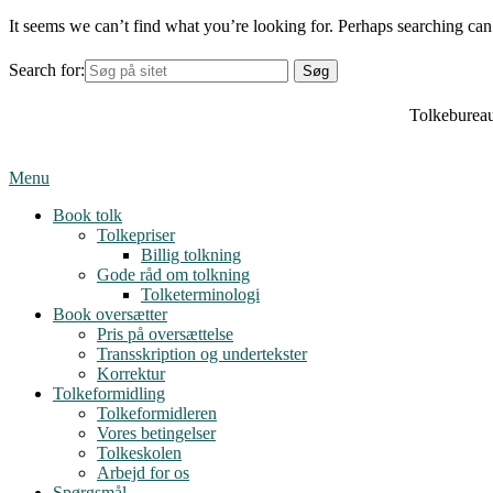
It seems we can’t find what you’re looking for. Perhaps searching can
Search for:
Tolkebureau
Menu
Book tolk
Tolkepriser
Billig tolkning
Gode råd om tolkning
Tolketerminologi
Book oversætter
Pris på oversættelse
Transskription og undertekster
Korrektur
Tolkeformidling
Tolkeformidleren
Vores betingelser
Tolkeskolen
Arbejd for os
Spørgsmål