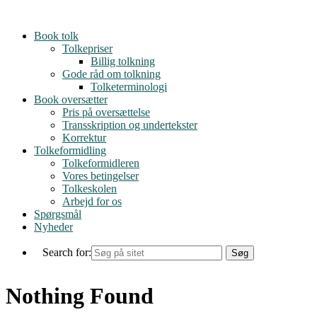
Skip
to
Book tolk
content
Tolkepriser
Billig tolkning
Gode råd om tolkning
Tolketerminologi
Book oversætter
Pris på oversættelse
Transskription og undertekster
Korrektur
Tolkeformidling
Tolkeformidleren
Vores betingelser
Tolkeskolen
Arbejd for os
Spørgsmål
Nyheder
Search for:
Nothing Found