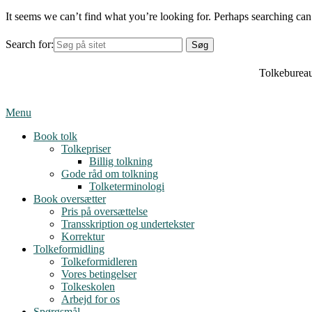
It seems we can’t find what you’re looking for. Perhaps searching can
Search for:
Tolkebureau
Menu
Book tolk
Tolkepriser
Billig tolkning
Gode råd om tolkning
Tolketerminologi
Book oversætter
Pris på oversættelse
Transskription og undertekster
Korrektur
Tolkeformidling
Tolkeformidleren
Vores betingelser
Tolkeskolen
Arbejd for os
Spørgsmål