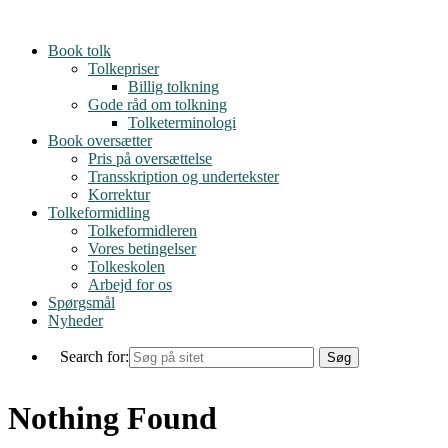
Skip
to
Book tolk
content
Tolkepriser
Billig tolkning
Gode råd om tolkning
Tolketerminologi
Book oversætter
Pris på oversættelse
Transskription og undertekster
Korrektur
Tolkeformidling
Tolkeformidleren
Vores betingelser
Tolkeskolen
Arbejd for os
Spørgsmål
Nyheder
Search for:
Nothing Found