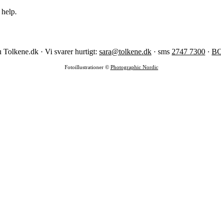
 help.
 Tolkene.dk · Vi svarer hurtigt:
sara@tolkene.dk
· sms
2747 7300
·
B
Fotoillustrationer ©
Photographic Nordic