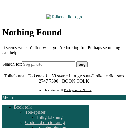
Skip
to
content
Nothing Found
It seems we can’t find what you’re looking for. Perhaps searching
can help.
Search for:
Tolkebureau Tolkene.dk · Vi svarer hurtigt:
sara@tolkene.dk
· sms
2747 7300
·
BOOK TOLK
Fotoillustrationer ©
Photographic Nordic
Menu
Book tolk
Tolkepriser
Billig tolkning
Gode råd om tolkning
Tolketerminologi