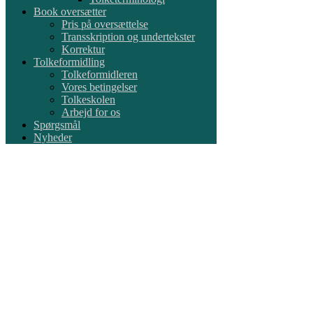
Book oversætter
Pris på oversættelse
Transskription og undertekster
Korrektur
Tolkeformidling
Tolkeformidleren
Vores betingelser
Tolkeskolen
Arbejd for os
Spørgsmål
Nyheder