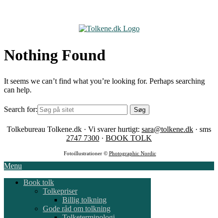
Skip
to
content
Nothing Found
It seems we can’t find what you’re looking for. Perhaps searching
can help.
Search for:
Tolkebureau Tolkene.dk · Vi svarer hurtigt:
sara@tolkene.dk
· sms
2747 7300
·
BOOK TOLK
Fotoillustrationer ©
Photographic Nordic
Menu
Book tolk
Tolkepriser
Billig tolkning
Gode råd om tolkning
Tolketerminologi