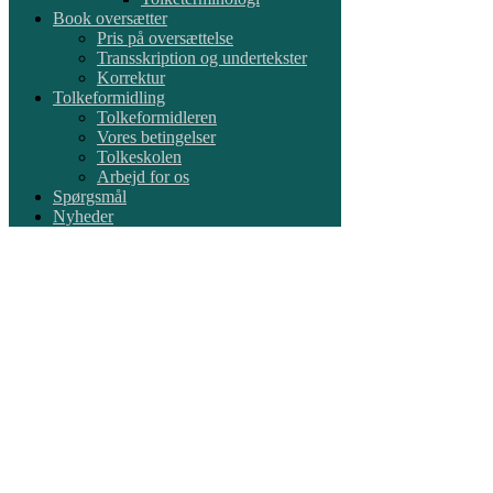
Book oversætter
Pris på oversættelse
Transskription og undertekster
Korrektur
Tolkeformidling
Tolkeformidleren
Vores betingelser
Tolkeskolen
Arbejd for os
Spørgsmål
Nyheder