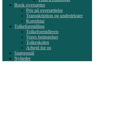
Book oversætter
Pris på oversættelse
Transskription og undertekster
Korrektur
Tolkeformidling
Tolkeformidleren
Vores betingelser
Tolkeskolen
Arbejd for os
Spørgsmål
Nyheder