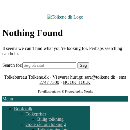
Skip
to
content
Nothing Found
It seems we can’t find what you’re looking for. Perhaps searching
can help.
Search for:
Tolkebureau Tolkene.dk · Vi svarer hurtigt:
sara@tolkene.dk
· sms
2747 7300
·
BOOK TOLK
Fotoillustrationer ©
Photographic Nordic
Menu
Book tolk
Tolkepriser
Billig tolkning
Gode råd om tolkning
Tolketerminologi