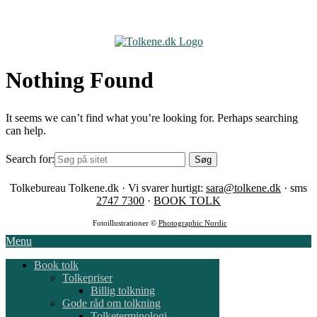
Skip
to
content
Nothing Found
It seems we can’t find what you’re looking for. Perhaps searching
can help.
Search for:
Tolkebureau Tolkene.dk · Vi svarer hurtigt:
sara@tolkene.dk
· sms
2747 7300
·
BOOK TOLK
Fotoillustrationer ©
Photographic Nordic
Menu
Book tolk
Tolkepriser
Billig tolkning
Gode råd om tolkning
Tolketerminologi