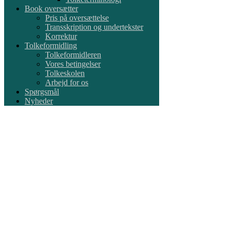
Book oversætter
Pris på oversættelse
Transskription og undertekster
Korrektur
Tolkeformidling
Tolkeformidleren
Vores betingelser
Tolkeskolen
Arbejd for os
Spørgsmål
Nyheder