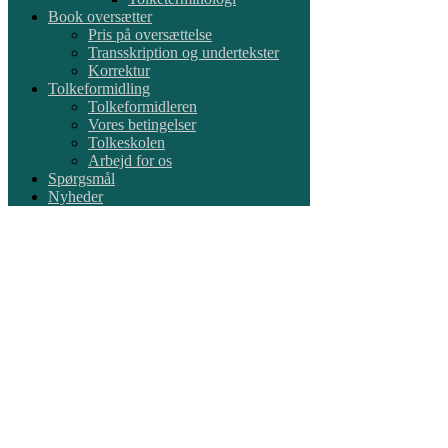
Book oversætter
Pris på oversættelse
Transskription og undertekster
Korrektur
Tolkeformidling
Tolkeformidleren
Vores betingelser
Tolkeskolen
Arbejd for os
Spørgsmål
Nyheder