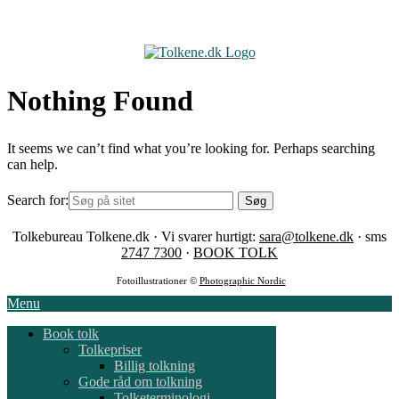
Skip
to
content
Nothing Found
It seems we can’t find what you’re looking for. Perhaps searching
can help.
Search for:
Tolkebureau Tolkene.dk · Vi svarer hurtigt:
sara@tolkene.dk
· sms
2747 7300
·
BOOK TOLK
Fotoillustrationer ©
Photographic Nordic
Menu
Book tolk
Tolkepriser
Billig tolkning
Gode råd om tolkning
Tolketerminologi