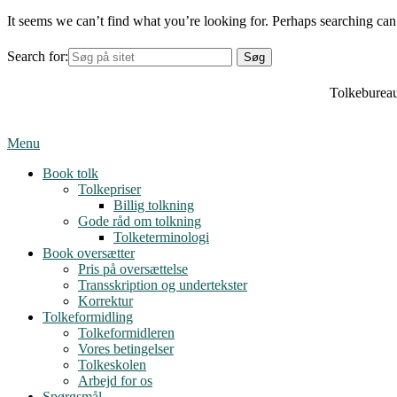
It seems we can’t find what you’re looking for. Perhaps searching can
Search for:
Tolkebureau
Menu
Book tolk
Tolkepriser
Billig tolkning
Gode råd om tolkning
Tolketerminologi
Book oversætter
Pris på oversættelse
Transskription og undertekster
Korrektur
Tolkeformidling
Tolkeformidleren
Vores betingelser
Tolkeskolen
Arbejd for os
Spørgsmål