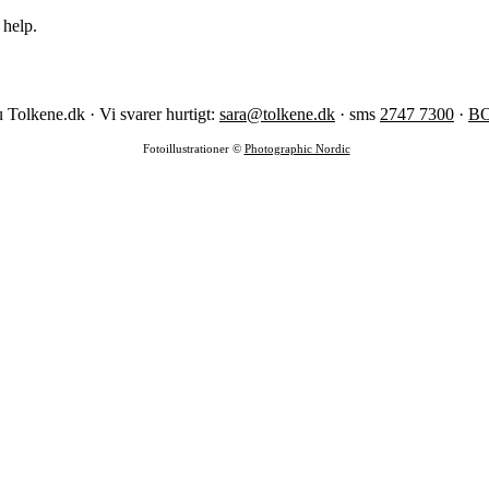
 help.
 Tolkene.dk · Vi svarer hurtigt:
sara@tolkene.dk
· sms
2747 7300
·
B
Fotoillustrationer ©
Photographic Nordic