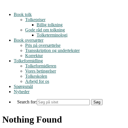
Skip
to
Book tolk
content
Tolkepriser
Billig tolkning
Gode råd om tolkning
Tolketerminologi
Book oversætter
Pris på oversættelse
Transskription og undertekster
Korrektur
Tolkeformidling
Tolkeformidleren
Vores betingelser
Tolkeskolen
Arbejd for os
Spørgsmål
Nyheder
Search for:
Nothing Found