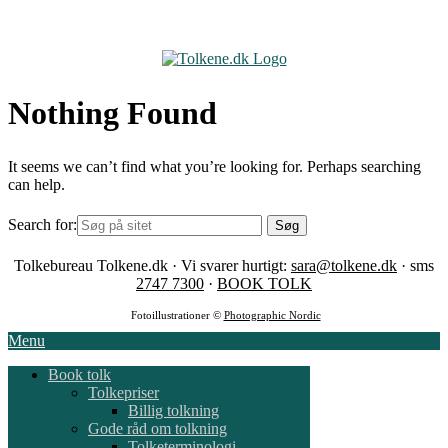
Skip
to
content
Nothing Found
It seems we can’t find what you’re looking for. Perhaps searching
can help.
Search for:
Tolkebureau Tolkene.dk · Vi svarer hurtigt:
sara@tolkene.dk
· sms
2747 7300
·
BOOK TOLK
Fotoillustrationer ©
Photographic Nordic
Menu
Book tolk
Tolkepriser
Billig tolkning
Gode råd om tolkning
Tolketerminologi