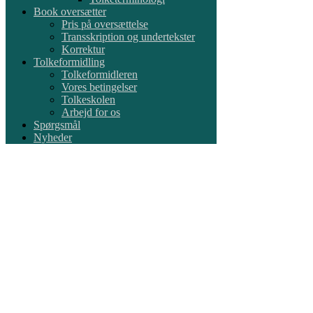
Book oversætter
Pris på oversættelse
Transskription og undertekster
Korrektur
Tolkeformidling
Tolkeformidleren
Vores betingelser
Tolkeskolen
Arbejd for os
Spørgsmål
Nyheder