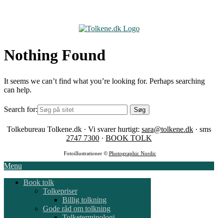
Skip
to
content
Nothing Found
It seems we can’t find what you’re looking for. Perhaps searching
can help.
Search for:
Tolkebureau Tolkene.dk · Vi svarer hurtigt:
sara@tolkene.dk
· sms
2747 7300
·
BOOK TOLK
Fotoillustrationer ©
Photographic Nordic
Menu
Book tolk
Tolkepriser
Billig tolkning
Gode råd om tolkning
Tolketerminologi