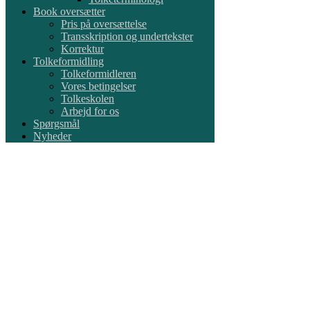
Book oversætter
Pris på oversættelse
Transskription og undertekster
Korrektur
Tolkeformidling
Tolkeformidleren
Vores betingelser
Tolkeskolen
Arbejd for os
Spørgsmål
Nyheder