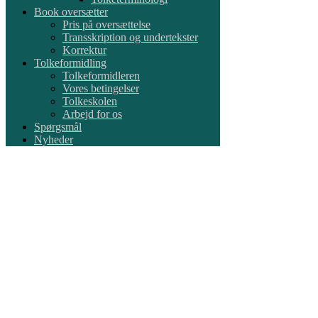
Book oversætter
Pris på oversættelse
Transskription og undertekster
Korrektur
Tolkeformidling
Tolkeformidleren
Vores betingelser
Tolkeskolen
Arbejd for os
Spørgsmål
Nyheder