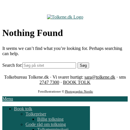
Skip
to
content
Nothing Found
It seems we can’t find what you’re looking for. Perhaps searching
can help.
Search for:
Tolkebureau Tolkene.dk · Vi svarer hurtigt:
sara@tolkene.dk
· sms
2747 7300
·
BOOK TOLK
Fotoillustrationer ©
Photographic Nordic
Menu
Book tolk
Tolkepriser
Billig tolkning
Gode råd om tolkning
Tolketerminologi