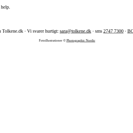
 help.
 Tolkene.dk · Vi svarer hurtigt:
sara@tolkene.dk
· sms
2747 7300
·
B
Fotoillustrationer ©
Photographic Nordic