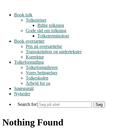
Skip
to
Book tolk
content
Tolkepriser
Billig tolkning
Gode råd om tolkning
Tolketerminologi
Book oversætter
Pris på oversættelse
Transskription og undertekster
Korrektur
Tolkeformidling
Tolkeformidleren
Vores betingelser
Tolkeskolen
Arbejd for os
Spørgsmål
Nyheder
Search for:
Nothing Found