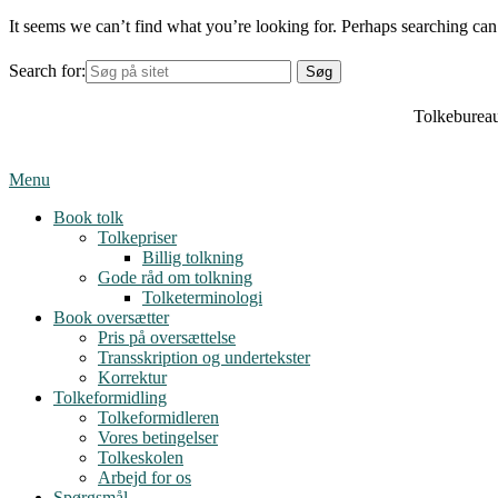
It seems we can’t find what you’re looking for. Perhaps searching can
Search for:
Tolkebureau
Menu
Book tolk
Tolkepriser
Billig tolkning
Gode råd om tolkning
Tolketerminologi
Book oversætter
Pris på oversættelse
Transskription og undertekster
Korrektur
Tolkeformidling
Tolkeformidleren
Vores betingelser
Tolkeskolen
Arbejd for os
Spørgsmål