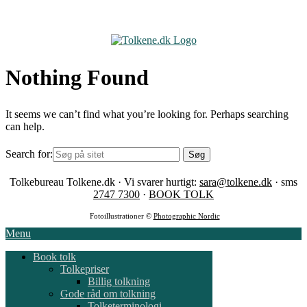
Skip
to
content
Nothing Found
It seems we can’t find what you’re looking for. Perhaps searching
can help.
Search for:
Tolkebureau Tolkene.dk · Vi svarer hurtigt:
sara@tolkene.dk
· sms
2747 7300
·
BOOK TOLK
Fotoillustrationer ©
Photographic Nordic
Menu
Book tolk
Tolkepriser
Billig tolkning
Gode råd om tolkning
Tolketerminologi