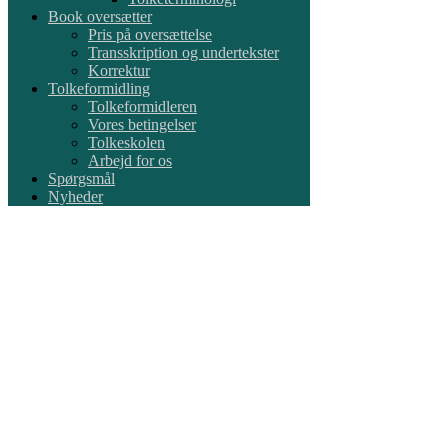
Book oversætter
Pris på oversættelse
Transskription og undertekster
Korrektur
Tolkeformidling
Tolkeformidleren
Vores betingelser
Tolkeskolen
Arbejd for os
Spørgsmål
Nyheder