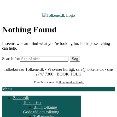
Skip
to
content
Nothing Found
It seems we can’t find what you’re looking for. Perhaps searching
can help.
Search for:
Tolkebureau Tolkene.dk · Vi svarer hurtigt:
sara@tolkene.dk
· sms
2747 7300
·
BOOK TOLK
Fotoillustrationer ©
Photographic Nordic
Menu
Book tolk
Tolkepriser
Billig tolkning
Gode råd om tolkning
Tolketerminologi