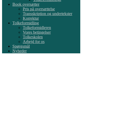
Book oversætter
Pris på oversættelse
Transskription og undertekster
Korrektur
Tolkeformidling
Tolkeformidleren
Vores betingelser
Tolkeskolen
Arbejd for os
Spørgsmål
Nyheder