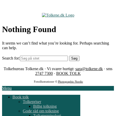
Skip
to
content
Nothing Found
It seems we can’t find what you’re looking for. Perhaps searching
can help.
Search for:
Tolkebureau Tolkene.dk · Vi svarer hurtigt:
sara@tolkene.dk
· sms
2747 7300
·
BOOK TOLK
Fotoillustrationer ©
Photographic Nordic
Menu
Book tolk
Tolkepriser
Billig tolkning
Gode råd om tolkning
Tolketerminologi