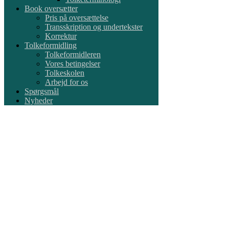
Book oversætter
Pris på oversættelse
Transskription og undertekster
Korrektur
Tolkeformidling
Tolkeformidleren
Vores betingelser
Tolkeskolen
Arbejd for os
Spørgsmål
Nyheder