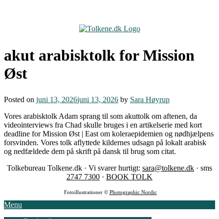
Skip
to
content
akut arabisktolk for Mission
Øst
Posted on
juni 13, 2026
juni 13, 2026
by
Sara Høyrup
Vores arabisktolk Adam sprang til som akuttolk om aftenen, da
videointerviews fra Chad skulle bruges i en artikelserie med kort
deadline for Mission Øst | East om koleraepidemien og nødhjælpens
forsvinden. Vores tolk aflyttede kildernes udsagn på lokalt arabisk
og nedfældede dem på skrift på dansk til brug som citat.
Tolkebureau Tolkene.dk · Vi svarer hurtigt:
sara@tolkene.dk
· sms
2747 7300
·
BOOK TOLK
Fotoillustrationer ©
Photographic Nordic
Menu