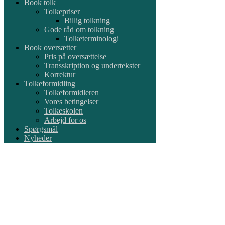
Book tolk
Tolkepriser
Billig tolkning
Gode råd om tolkning
Tolketerminologi
Book oversætter
Pris på oversættelse
Transskription og undertekster
Korrektur
Tolkeformidling
Tolkeformidleren
Vores betingelser
Tolkeskolen
Arbejd for os
Spørgsmål
Nyheder