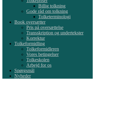
Tolkepriser
Billig tolkning
Gode råd om tolkning
Tolketerminologi
Book oversætter
Pris på oversættelse
Transskription og undertekster
Korrektur
Tolkeformidling
Tolkeformidleren
Vores betingelser
Tolkeskolen
Arbejd for os
Spørgsmål
Nyheder