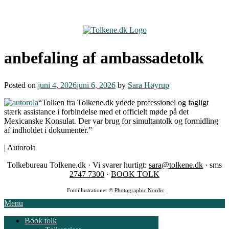
Skip
to
content
anbefaling af ambassadetolk
Posted on
juni 4, 2026
juni 6, 2026
by
Sara Høyrup
“Tolken fra Tolkene.dk ydede professionel og fagligt
stærk assistance i forbindelse med et officielt møde på det
Mexicanske Konsulat. Der var brug for simultantolk og formidling
af indholdet i dokumenter.”
| Autorola
Tolkebureau Tolkene.dk · Vi svarer hurtigt:
sara@tolkene.dk
· sms
2747 7300
·
BOOK TOLK
Fotoillustrationer ©
Photographic Nordic
Menu
Book tolk