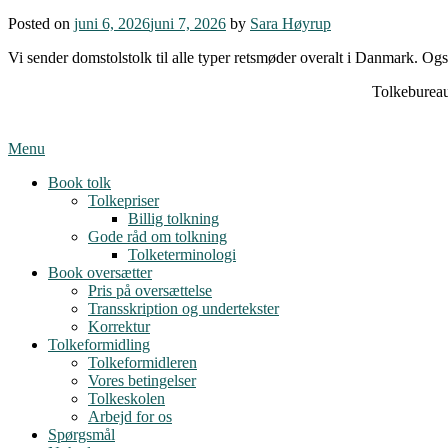
Posted on
juni 6, 2026
juni 7, 2026
by
Sara Høyrup
Vi sender domstolstolk til alle typer retsmøder overalt i Danmark. Ogs
Tolkebureau
Menu
Book tolk
Tolkepriser
Billig tolkning
Gode råd om tolkning
Tolketerminologi
Book oversætter
Pris på oversættelse
Transskription og undertekster
Korrektur
Tolkeformidling
Tolkeformidleren
Vores betingelser
Tolkeskolen
Arbejd for os
Spørgsmål