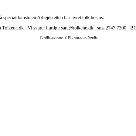
å specialdomstolen Arbejdsretten har hyret tolk hos os.
 Tolkene.dk · Vi svarer hurtigt:
sara@tolkene.dk
· sms
2747 7300
·
B
Fotoillustrationer ©
Photographic Nordic