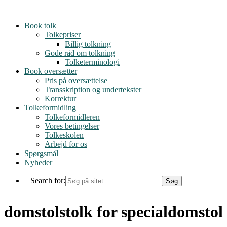
Skip
to
Book tolk
content
Tolkepriser
Billig tolkning
Gode råd om tolkning
Tolketerminologi
Book oversætter
Pris på oversættelse
Transskription og undertekster
Korrektur
Tolkeformidling
Tolkeformidleren
Vores betingelser
Tolkeskolen
Arbejd for os
Spørgsmål
Nyheder
Search for:
domstolstolk for specialdomstol