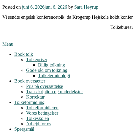
Posted on
juni 6, 2026
juni 6, 2026
by
Sara Høyrup
Vi sendte engelsk konferencetolk, da Krogerup Højskole holdt konfere
Tolkebureau
Menu
Book tolk
Tolkepriser
Billig tolkning
Gode råd om tolkning
Tolketerminologi
Book oversætter
Pris på oversættelse
Transskription og undertekster
Korrektur
Tolkeformidling
Tolkeformidleren
Vores betingelser
Tolkeskolen
Arbejd for os
Spørgsmål