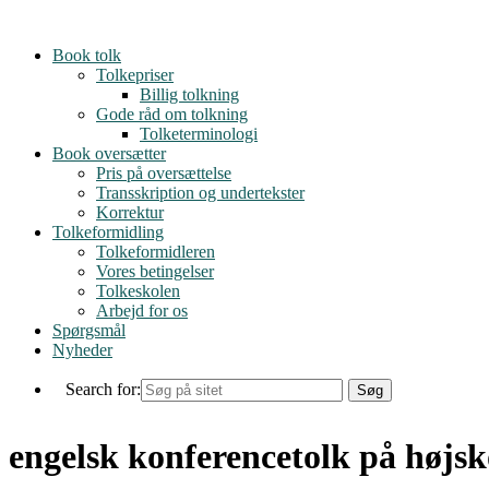
Skip
to
Book tolk
content
Tolkepriser
Billig tolkning
Gode råd om tolkning
Tolketerminologi
Book oversætter
Pris på oversættelse
Transskription og undertekster
Korrektur
Tolkeformidling
Tolkeformidleren
Vores betingelser
Tolkeskolen
Arbejd for os
Spørgsmål
Nyheder
Search for:
engelsk konferencetolk på højsk