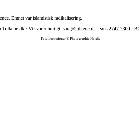
nce. Emnet var islamistisk radikalisering.
 Tolkene.dk · Vi svarer hurtigt:
sara@tolkene.dk
· sms
2747 7300
·
B
Fotoillustrationer ©
Photographic Nordic